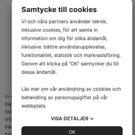
Samtycke till cookies
Vi och våra partners använder teknik,
inklusive cookies, för att samla in
information om dig för olika ändamål,
inklusive: bättre användarupplevelse,
Välkommen till
funktionalitet, statistik och marknadsföring.
Genom att klicka på "OK" samtycker du till
Trädgårdsgöran i
dessa ändamål.
Norrköping!
Läs mer om vår användning av cookies och
Vi erbjuder olika trädgårdstjänster som
behandling av personuppgifter på vår
trädgårdsanläggning, trädgårdsskötsel, entreprenad, yttre
webbplats.
fastighetsskötsel och trädbeskärning i Norrköping med
VISA
DETALJER
omnejd. Vi har personal utbildad i allt från anläggning till
trädgård. Håll din trädgård fin och inbjudande med vår
JA
NEJ
OK
JA
NEJ
trädgårdsskötsel och trädgårdsanläggning. Se till att dina